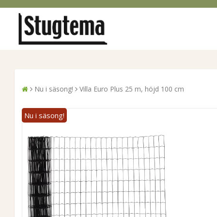
Nu i säsong!
Villa Euro Plus 25 m, höjd 100 cm