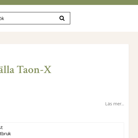
älla Taon-X
Läs mer...
t

tbruk