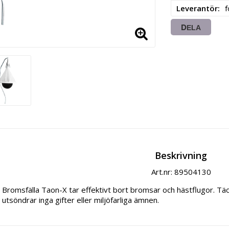
Leverantör
f
DELA
Beskrivning
Art.nr: 89504130
Bromsfälla Taon-X tar effektivt bort bromsar och hästflugor. Täc
utsöndrar inga gifter eller miljöfarliga ämnen.